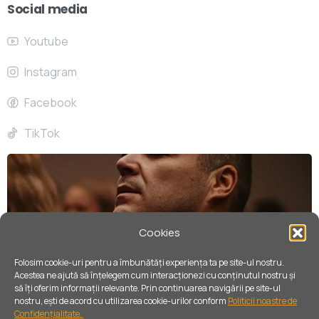
Social media
Youtube
Instagram
Facebook
TikTok
Cookies
Folosim cookie-uri pentru
a
îmbunătăț
i
experienț
a
ta pe site-
ul
nostru.
Acestea ne ajută să înțelegem cum interacționezi cu conținutul nostru ș
i
să îț
i
oferim informații relevante. Prin continuarea navigării pe site-
ul
nostru, ești de acord cu utilizarea cookie-urilor conform
Politicii noastre de
Confidențialitate.