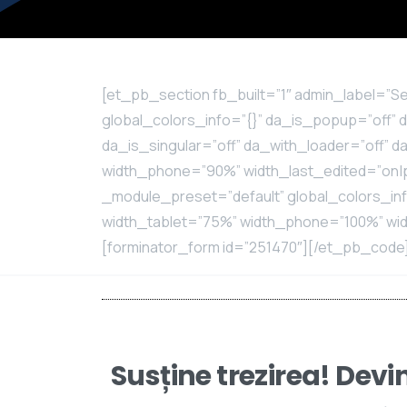
[et_pb_section fb_built=”1″ admin_label=”Se
global_colors_info=”{}” da_is_popup=”off” 
da_is_singular=”off” da_with_loader=”off” 
width_phone=”90%” width_last_edited=”on|p
_module_preset=”default” global_colors_inf
width_tablet=”75%” width_phone=”100%” widt
[forminator_form id=”251470″][/et_pb_cod
Susține trezirea! Devi