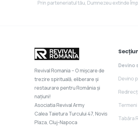
Prin parteneriatul tău, Dumnezeu extinde Împă
Secțiun
Devino 
Revival Romania – O mișcare de
Devino 
trezire spirituală, eliberare și
restaurare pentru România și
Redirec
națiuni!
Asociatia Revival Army
Termeni ș
Calea Taietura Turcului 47, Novis
Tabăra R
Plaza, Cluj-Napoca