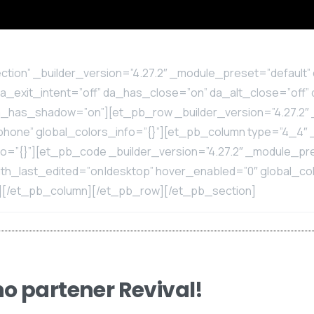
ction” _builder_version=”4.27.2″ _module_preset=”default” 
da_exit_intent=”off” da_has_close=”on” da_alt_close=”off
da_has_shadow=”on”][et_pb_row _builder_version=”4.27.2″ 
hone” global_colors_info=”{}”][et_pb_column type=”4_4″ _
o=”{}”][et_pb_code _builder_version=”4.27.2″ _module_pre
h_last_edited=”on|desktop” hover_enabled=”0″ global_colo
e][/et_pb_column][/et_pb_row][/et_pb_section]
no partener Revival!