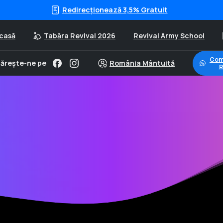
Redirecționează 3,5% Gratuit
casă
Tabăra Revival 2026
Revival Army School
Com
ărește-ne pe
România Mântuită
R