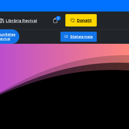
0
Donații
Librăria Revival
unitatea
Biletele mele
evival