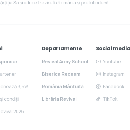
răția Sa și aduce trezire în România și pretutindeni!
i
Departamente
Social medi
sponsor
Revival Army School
Youtube
partener
Biserica Redeem
Instagram
ționează 3,5%
România Mântuită
Facebook
i condiții
Librăria Revival
TikTok
evival 2026