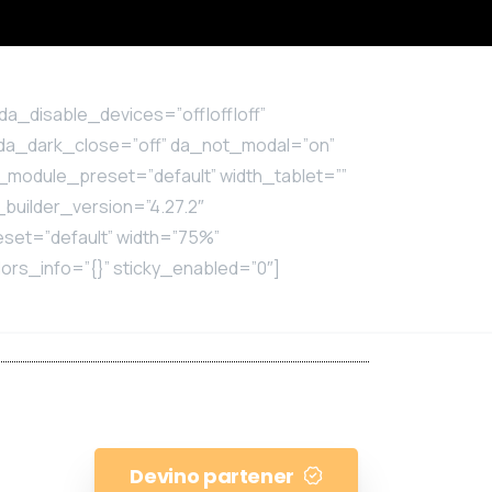
da_disable_devices=”off|off|off”
” da_dark_close=”off” da_not_modal=”on”
_module_preset=”default” width_tablet=””
builder_version=”4.27.2″
set=”default” width=”75%”
rs_info=”{}” sticky_enabled=”0″]
Devino partener