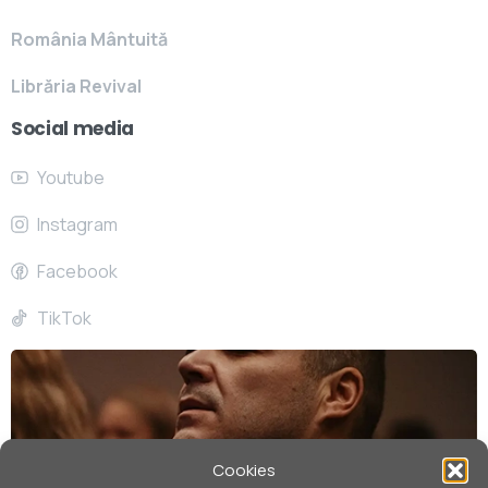
România Mântuită
Librăria Revival
Social media
Youtube
Instagram
Facebook
TikTok
Cookies