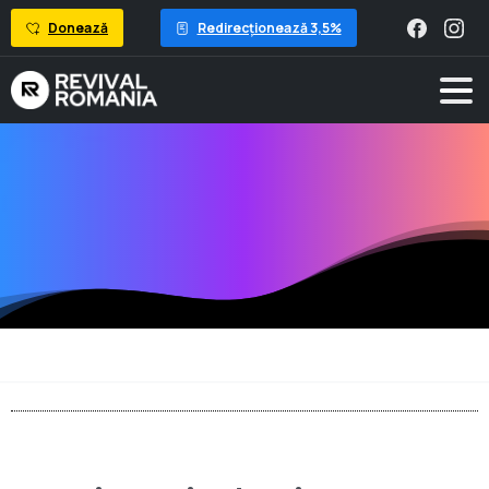
Donează
Redirecționează 3,5%